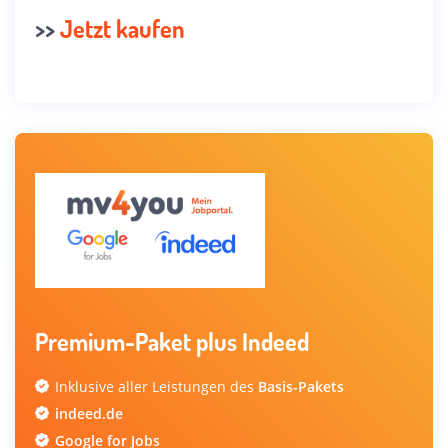
>>
Jetzt kaufen
Premium-Paket plus Indeed
Inklusive aller Leistungen des
Basis-Pakets
indeed.de
Google for Jobs