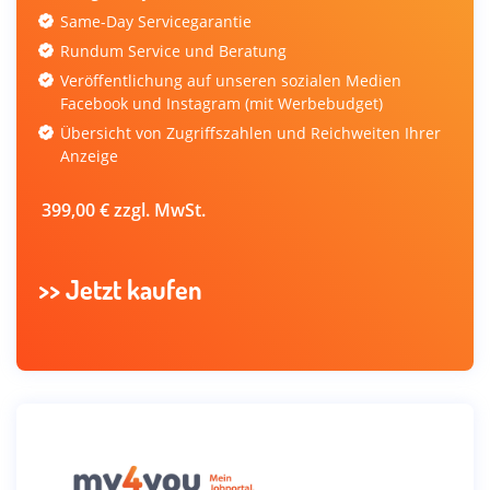
Same-Day Servicegarantie
Rundum Service und Beratung
Veröffentlichung auf unseren sozialen Medien
Facebook und Instagram (mit Werbebudget)
Übersicht von Zugriffszahlen und Reichweiten Ihrer
Anzeige
399,00 € zzgl. MwSt.
>>
Jetzt kaufen