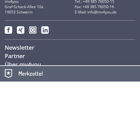
mv4you
Tel.: +49 385 76050-15
Graf-Schack-Allee 10a
Fax: +49 385 76050-16
19053 Schwerin
E-Mail: info@mv4you.de
Newsletter
Partner
Über mv4you
Kontakt
Merkzettel
Impressum
Datenschutz
AGB