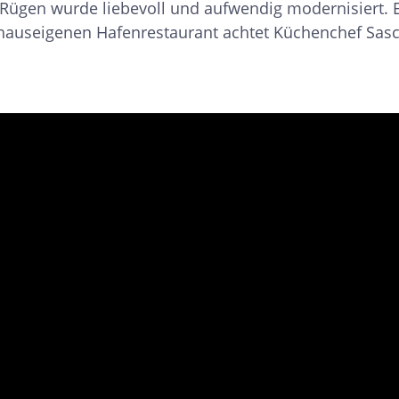
f Rügen wurde liebe­voll und auf­wendig modernisiert.
m haus­eigenen Hafen­restaurant achtet Küchen­chef S