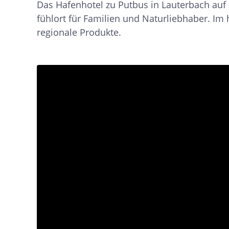
Das Hafen­hotel zu Putbus in Lauter­bach au
fühl­ort für Familien und Natur­liebhaber. I
regionale Produkte.