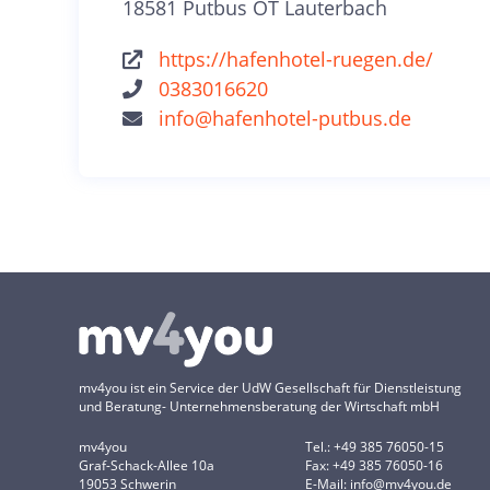
18581 Putbus OT Lauterbach
https://hafenhotel-ruegen.de/
0383016620
info@hafenhotel-putbus.de
mv4you ist ein Service der UdW Gesellschaft für Dienstleistung
und Beratung- Unternehmensberatung der Wirtschaft mbH
mv4you
Tel.: +49 385 76050-15
Graf-Schack-Allee 10a
Fax: +49 385 76050-16
19053 Schwerin
E-Mail: info@mv4you.de