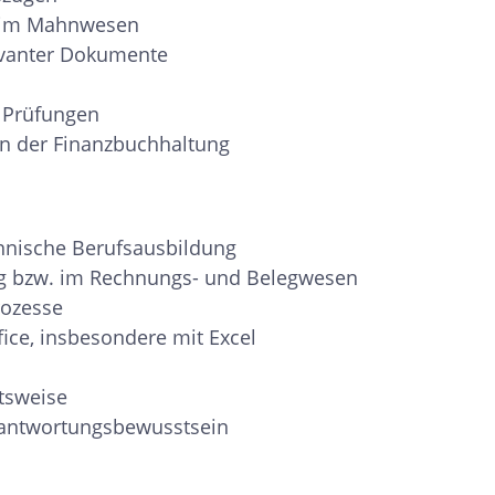
d im Mahnwesen
evanter Dokumente
n Prüfungen
en der Finanzbuchhaltung
nnische Berufsausbildung
g bzw. im Rechnungs- und Belegwesen
rozesse
ice, insbesondere mit Excel
itsweise
erantwortungsbewusstsein